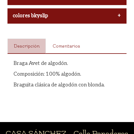
M
colores bkyslip
Blanco
L
Descripción
Comentarios
XL
Braga Avet de algodón.
Composición: 100% algodón.
Braguita clásica de algodón con blonda.
CASA SÁNCHEZ - Calle Panaderos