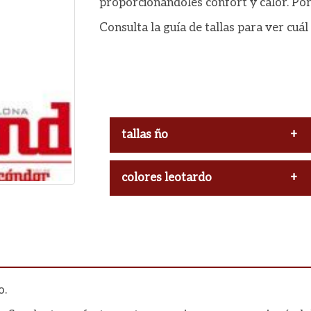
proporcionándoles confort y calor. Por
Consulta la guía de tallas para ver cuá
tallas ño
00
colores leotardo
Marino 480
2
Botella 780
o.
4