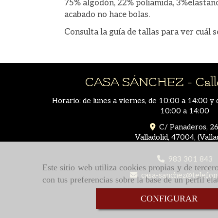
75% algodón, 22% poliamida, 3%elastano.
acabado no hace bolas.
Consulta la guía de tallas para ver cuál 
CASA SÁNCHEZ - Calle
Horario: de lunes a viernes, de 10:00 a 14:00 y 
10:00 a 14:00
C/ Panaderos, 26
Valladolid
,
47004
,
(Valla
983 301 843
Este sitio web utiliza cookies propias y de terce
casa-sanchez
telefon
con tus preferencias sobre la base de un perfil el
CONFIGURAR