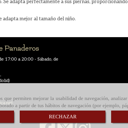
 Se adapta perfectamente a sus piernas, proporcionándol
Rojo 550
6
se adapta mejor al tamaño del niño.
Marron 390
8
 Panaderos
10
de 17:00 a 20:00 - Sábado, de
,
12
dolid)
14
ros que permiten mejorar la usabilidad de navegación, analiza
ica.net
aborado a partir de tus hábitos de navegación (por ejemplo, pá
RECHAZAR