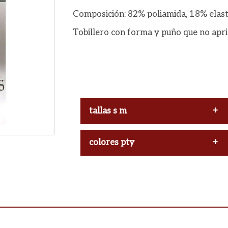
Composición: 82% poliamida, 18% elas
Tobillero con forma y puño que no apri
tallas s m
L
colores pty
Scala(natural)