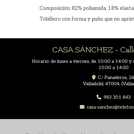
Composición: 82% poliamida, 18% elasta
Tobillero con forma y puño que no aprie
CASA SÁNCHEZ - Calle
Horario: de lunes a viernes, de 10:00 a 14:00 y 
10:00 a 14:00
C/ Panaderos, 26
Valladolid
,
47004
,
(Valla
983 301 843
casa-sanchez
telefon